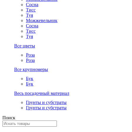
Сосна
Тисс
Туя
Можжевельник
Сосна
Тисс
Туя
Все цветы
Роза
Роза
Все крупномеры
Бук
Бук
Весь посадочный материал
Грунты и субстраты
Грунты и субстраты
Поиск