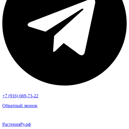
+7 (916) 669-73-22
Обратный звонок
РастенияРу.рф