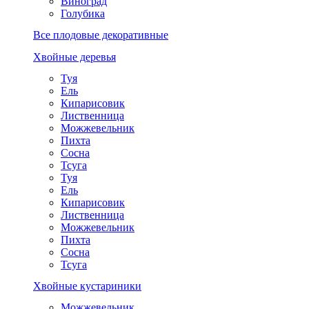
Виноград
Голубика
Все плодовые декоративные
Хвойные деревья
Туя
Ель
Кипарисовик
Лиственница
Можжевельник
Пихта
Сосна
Тсуга
Туя
Ель
Кипарисовик
Лиственница
Можжевельник
Пихта
Сосна
Тсуга
Хвойные кустариники
Можжевельник