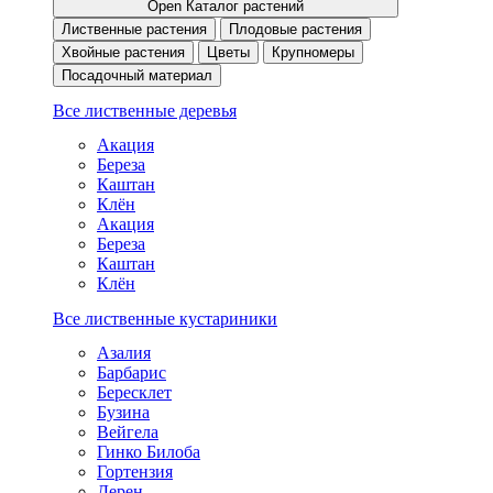
Open Каталог растений
Лиственные растения
Плодовые растения
Хвойные растения
Цветы
Крупномеры
Посадочный материал
Все лиственные деревья
Акация
Береза
Каштан
Клён
Акация
Береза
Каштан
Клён
Все лиственные кустариники
Азалия
Барбарис
Бересклет
Бузина
Вейгела
Гинко Билоба
Гортензия
Дерен