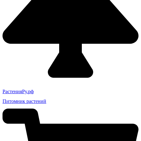
РастенияРу.рф
Питомник растений