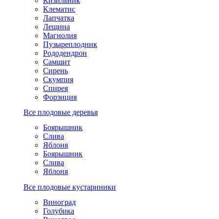
Кизильник
Клематис
Лапчатка
Лещина
Магнолия
Пузыреплодник
Рододендрон
Самшит
Сирень
Скумпия
Спирея
Форзиция
Все плодовые деревья
Боярышник
Слива
Яблоня
Боярышник
Слива
Яблоня
Все плодовые кустариники
Виноград
Голубика