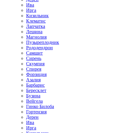
Ива
Ирга
Кизильник
Клематис
Лапчатка
Лещина
Магнолия
Пузыреплодник
Рододендрон
Самшит
Сирень
Скумпия
Спирея
Форзиция
Азалия
Барбарис
Бересклет
Бузина
Вейгела
Гинко Билоба
Гортензия
Дерен
Ива
Ирга