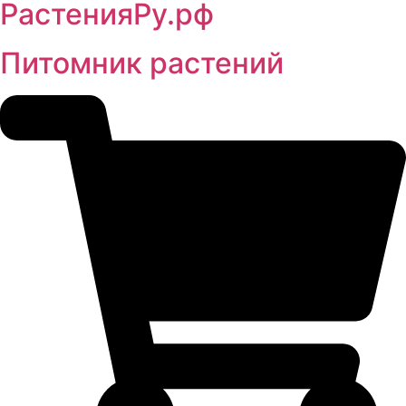
РастенияРу.рф
Питомник растений