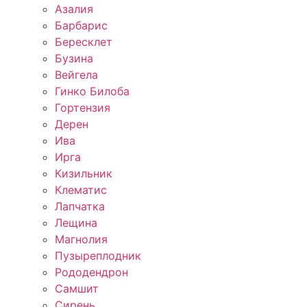
Азалия
Барбарис
Бересклет
Бузина
Вейгела
Гинко Билоба
Гортензия
Дерен
Ива
Ирга
Кизильник
Клематис
Лапчатка
Лещина
Магнолия
Пузыреплодник
Рододендрон
Самшит
Сирень