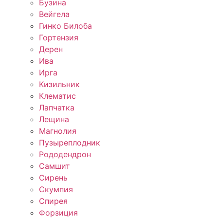
Бузина
Вейгела
Гинко Билоба
Гортензия
Дерен
Ива
Ирга
Кизильник
Клематис
Лапчатка
Лещина
Магнолия
Пузыреплодник
Рододендрон
Самшит
Сирень
Скумпия
Спирея
Форзиция