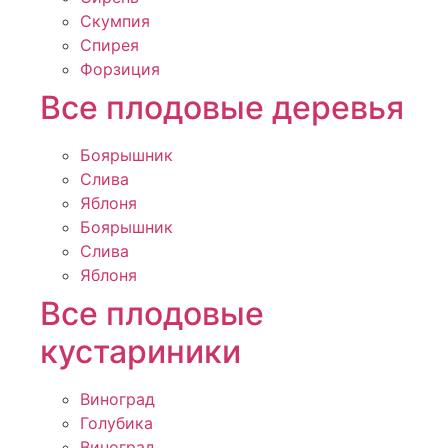
Скумпия
Спирея
Форзиция
Все плодовые деревья
Боярышник
Слива
Яблоня
Боярышник
Слива
Яблоня
Все плодовые
кустариники
Виноград
Голубика
Виноград