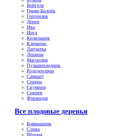
Вейгела
Гинко Билоба
Гортензия
Дерен
Ива
Ирга
Кизильник
Клематис
Лапчатка
Лещина
Магнолия
Пузыреплодник
Рододендрон
Самшит
Сирень
Скумпия
Спирея
Форзиция
Все плодовые деревья
Боярышник
Слива
Яблоня