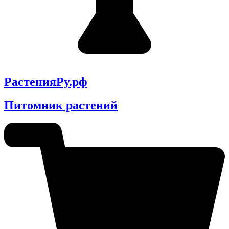
РастенияРу.рф
Питомник растений