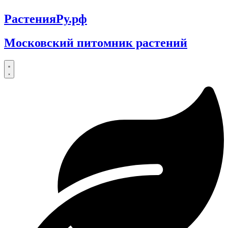
РастенияРу.рф
Московский питомник растений