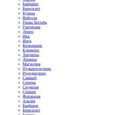
Барбарис
Бересклет
Бузина
Вейгела
Гинко Билоба
Гортензия
Дерен
Ива
Ирга
Кизильник
Клематис
Лапчатка
Лещина
Магнолия
Пузыреплодник
Рододендрон
Самшит
Сирень
Скумпия
Спирея
Форзиция
Азалия
Барбарис
Бересклет
Бузина