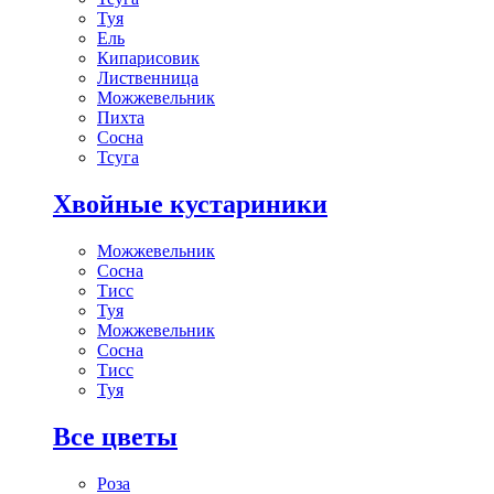
Туя
Ель
Кипарисовик
Лиственница
Можжевельник
Пихта
Сосна
Тсуга
Хвойные кустариники
Можжевельник
Сосна
Тисс
Туя
Можжевельник
Сосна
Тисс
Туя
Все цветы
Роза