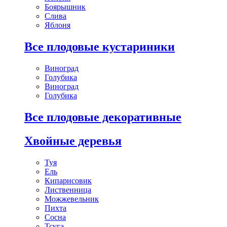
Боярышник
Слива
Яблоня
Все плодовые кустариники
Виноград
Голубика
Виноград
Голубика
Все плодовые декоративные
Хвойные деревья
Туя
Ель
Кипарисовик
Лиственница
Можжевельник
Пихта
Сосна
Тсуга