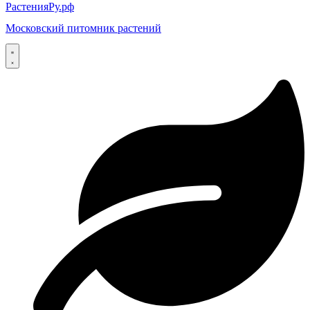
РастенияРу.рф
Московский питомник растений