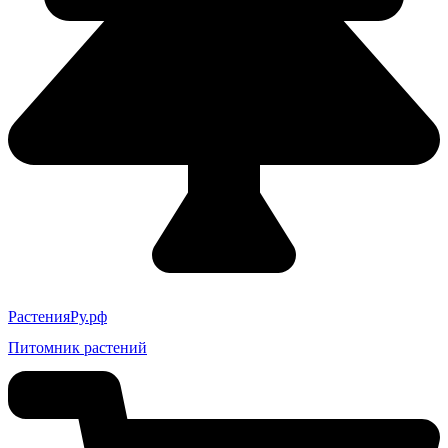
РастенияРу.рф
Питомник растений