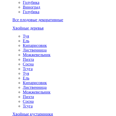
Голубика
Виноград
Голубика
Все плодовые декоративные
Хвойные деревья
Туя
Ель
Кипарисовик
Лиственница
Можжевельник
Пихта
Сосна
Тсуга
Туя
Ель
Кипарисовик
Лиственница
Можжевельник
Пихта
Сосна
Тсуга
Хвойные кустариники