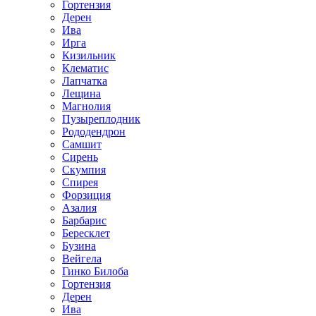
Гортензия
Дерен
Ива
Ирга
Кизильник
Клематис
Лапчатка
Лещина
Магнолия
Пузыреплодник
Рододендрон
Самшит
Сирень
Скумпия
Спирея
Форзиция
Азалия
Барбарис
Бересклет
Бузина
Вейгела
Гинко Билоба
Гортензия
Дерен
Ива