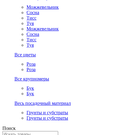
Можжевельник
Сосна
Тисс
Туя
Можжевельник
Сосна
Тисс
Туя
Все цветы
Роза
Роза
Все крупномеры
Бук
Бук
Весь посадочный материал
Грунты и субстраты
Грунты и субстраты
Поиск