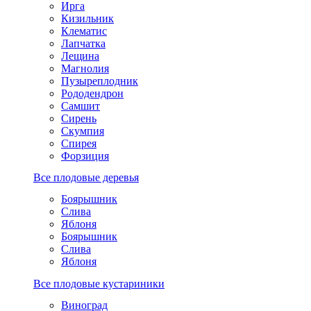
Ирга
Кизильник
Клематис
Лапчатка
Лещина
Магнолия
Пузыреплодник
Рододендрон
Самшит
Сирень
Скумпия
Спирея
Форзиция
Все плодовые деревья
Боярышник
Слива
Яблоня
Боярышник
Слива
Яблоня
Все плодовые кустариники
Виноград