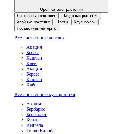
Open Каталог растений
Лиственные растения
Плодовые растения
Хвойные растения
Цветы
Крупномеры
Посадочный материал
Все лиственные деревья
Акация
Береза
Каштан
Клён
Акация
Береза
Каштан
Клён
Все лиственные кустариники
Азалия
Барбарис
Бересклет
Бузина
Вейгела
Гинко Билоба