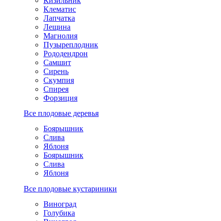
Кизильник
Клематис
Лапчатка
Лещина
Магнолия
Пузыреплодник
Рододендрон
Самшит
Сирень
Скумпия
Спирея
Форзиция
Все плодовые деревья
Боярышник
Слива
Яблоня
Боярышник
Слива
Яблоня
Все плодовые кустариники
Виноград
Голубика