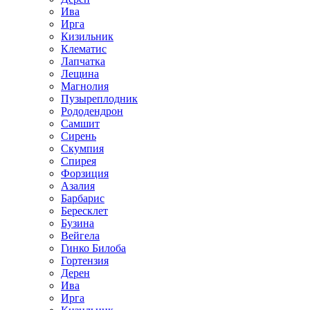
Ива
Ирга
Кизильник
Клематис
Лапчатка
Лещина
Магнолия
Пузыреплодник
Рододендрон
Самшит
Сирень
Скумпия
Спирея
Форзиция
Азалия
Барбарис
Бересклет
Бузина
Вейгела
Гинко Билоба
Гортензия
Дерен
Ива
Ирга