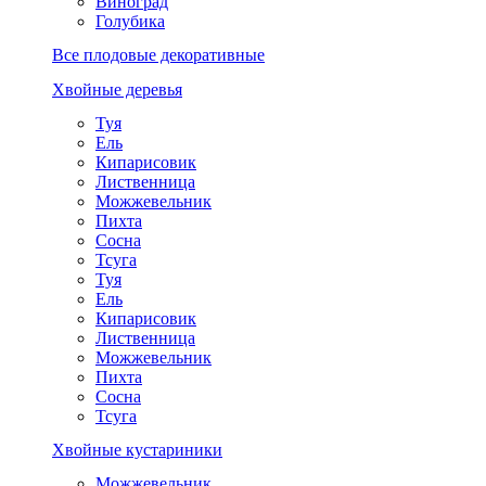
Виноград
Голубика
Все плодовые декоративные
Хвойные деревья
Туя
Ель
Кипарисовик
Лиственница
Можжевельник
Пихта
Сосна
Тсуга
Туя
Ель
Кипарисовик
Лиственница
Можжевельник
Пихта
Сосна
Тсуга
Хвойные кустариники
Можжевельник