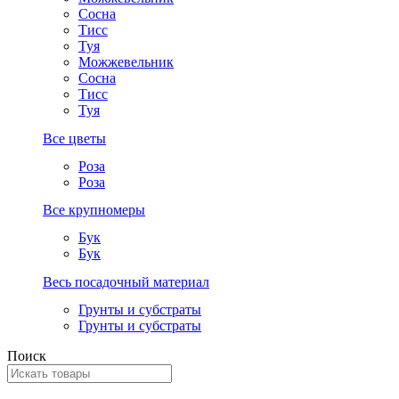
Сосна
Тисс
Туя
Можжевельник
Сосна
Тисс
Туя
Все цветы
Роза
Роза
Все крупномеры
Бук
Бук
Весь посадочный материал
Грунты и субстраты
Грунты и субстраты
Поиск