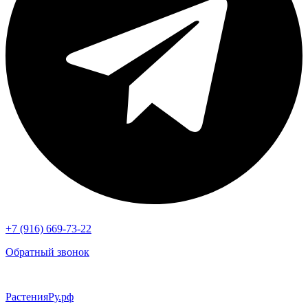
+7 (916) 669-73-22
Обратный звонок
РастенияРу.рф