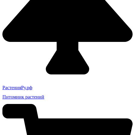
РастенияРу.рф
Питомник растений