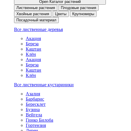
Open Каталог растений
Лиственные растения
Плодовые растения
Хвойные растения
Цветы
Крупномеры
Посадочный материал
Все лиственные деревья
Акация
Береза
Каштан
Клён
Акация
Береза
Каштан
Клён
Все лиственные кустариники
Азалия
Барбарис
Бересклет
Бузина
Вейгела
Гинко Билоба
Гортензия
Дерен