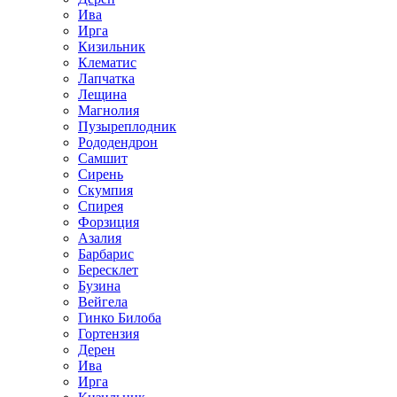
Ива
Ирга
Кизильник
Клематис
Лапчатка
Лещина
Магнолия
Пузыреплодник
Рододендрон
Самшит
Сирень
Скумпия
Спирея
Форзиция
Азалия
Барбарис
Бересклет
Бузина
Вейгела
Гинко Билоба
Гортензия
Дерен
Ива
Ирга