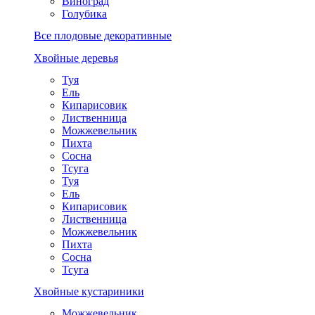
Виноград
Голубика
Все плодовые декоративные
Хвойные деревья
Туя
Ель
Кипарисовик
Лиственница
Можжевельник
Пихта
Сосна
Тсуга
Туя
Ель
Кипарисовик
Лиственница
Можжевельник
Пихта
Сосна
Тсуга
Хвойные кустариники
Можжевельник