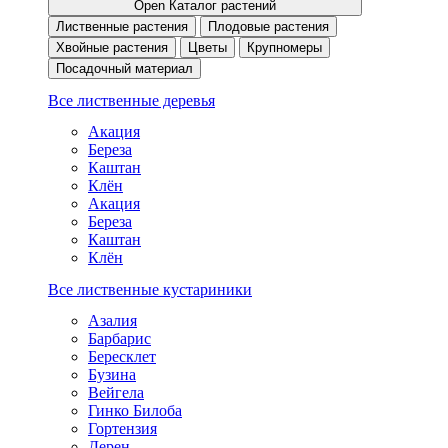
Open Каталог растений
Лиственные растения
Плодовые растения
Хвойные растения
Цветы
Крупномеры
Посадочный материал
Все лиственные деревья
Акация
Береза
Каштан
Клён
Акация
Береза
Каштан
Клён
Все лиственные кустариники
Азалия
Барбарис
Бересклет
Бузина
Вейгела
Гинко Билоба
Гортензия
Дерен