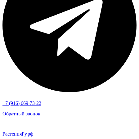
+7 (916) 669-73-22
Обратный звонок
РастенияРу.рф