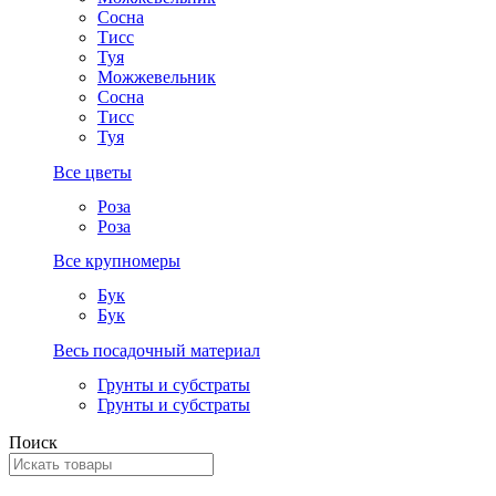
Сосна
Тисс
Туя
Можжевельник
Сосна
Тисс
Туя
Все цветы
Роза
Роза
Все крупномеры
Бук
Бук
Весь посадочный материал
Грунты и субстраты
Грунты и субстраты
Поиск