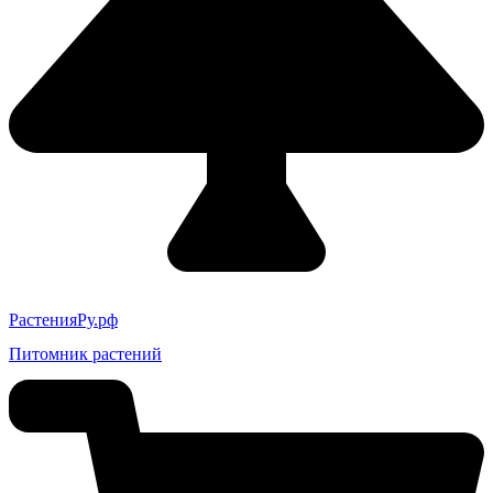
РастенияРу.рф
Питомник растений