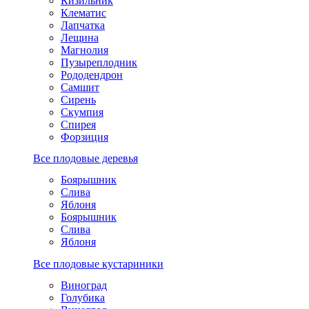
Кизильник
Клематис
Лапчатка
Лещина
Магнолия
Пузыреплодник
Рододендрон
Самшит
Сирень
Скумпия
Спирея
Форзиция
Все плодовые деревья
Боярышник
Слива
Яблоня
Боярышник
Слива
Яблоня
Все плодовые кустариники
Виноград
Голубика