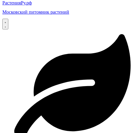
РастенияРу.рф
Московский питомник растений