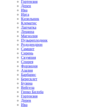
Гортензия
Дерен
Ива
Ирга
Кизильник
Клематис
Лапчатка
Лещина
Магнолия
Пузыреплодник
Рододендрон
Самшит
Сирень
Скумпия
Спирея
Форзиция
Азалия
Барбарис
Бересклет
Бузина
Вейгела
Гинко Билоба
Гортензия
Дерен
Ива