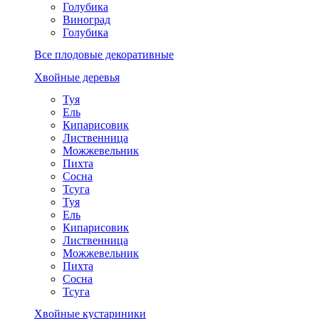
Голубика
Виноград
Голубика
Все плодовые декоративные
Хвойные деревья
Туя
Ель
Кипарисовик
Лиственница
Можжевельник
Пихта
Сосна
Тсуга
Туя
Ель
Кипарисовик
Лиственница
Можжевельник
Пихта
Сосна
Тсуга
Хвойные кустариники