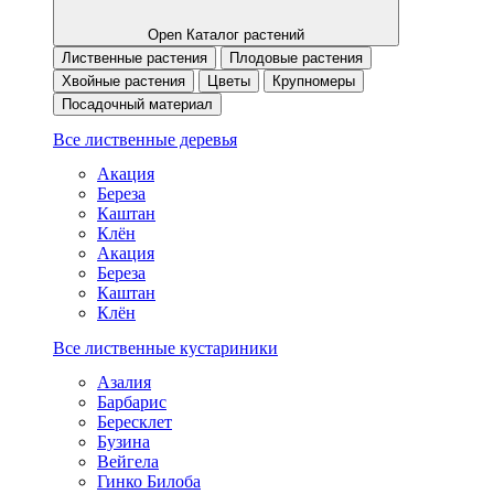
Open Каталог растений
Лиственные растения
Плодовые растения
Хвойные растения
Цветы
Крупномеры
Посадочный материал
Все лиственные деревья
Акация
Береза
Каштан
Клён
Акация
Береза
Каштан
Клён
Все лиственные кустариники
Азалия
Барбарис
Бересклет
Бузина
Вейгела
Гинко Билоба