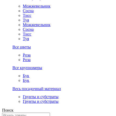
Можжевельник
Сосна
Тисс
Туя
Можжевельник
Сосна
Тисс
Туя
Все цветы
Роза
Роза
Все крупномеры
Бук
Бук
Весь посадочный материал
Грунты и субстраты
Грунты и субстраты
Поиск