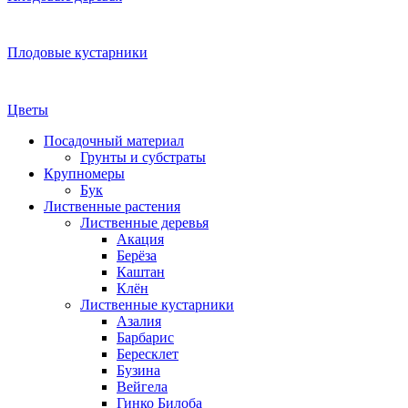
Плодовые кустарники
Цветы
Посадочный материал
Грунты и субстраты
Крупномеры
Бук
Лиственные растения
Лиственные деревья
Акация
Берёза
Каштан
Клён
Лиственные кустарники
Азалия
Барбарис
Бересклет
Бузина
Вейгела
Гинко Билоба