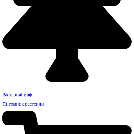
РастенияРу.рф
Питомник растений