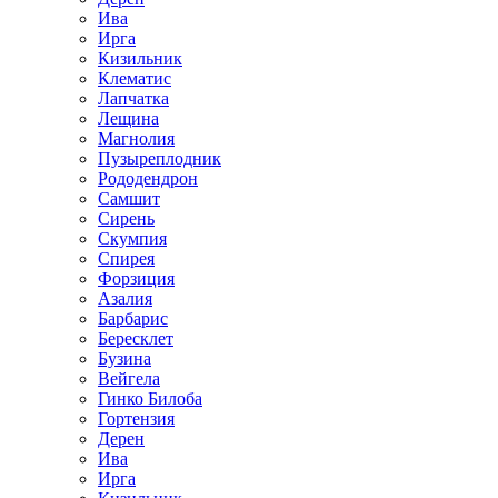
Ива
Ирга
Кизильник
Клематис
Лапчатка
Лещина
Магнолия
Пузыреплодник
Рододендрон
Самшит
Сирень
Скумпия
Спирея
Форзиция
Азалия
Барбарис
Бересклет
Бузина
Вейгела
Гинко Билоба
Гортензия
Дерен
Ива
Ирга