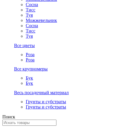
Сосна
Тисс
Туя
Можжевельник
Сосна
Тисс
Туя
Все цветы
Роза
Роза
Все крупномеры
Бук
Бук
Весь посадочный материал
Грунты и субстраты
Грунты и субстраты
Поиск