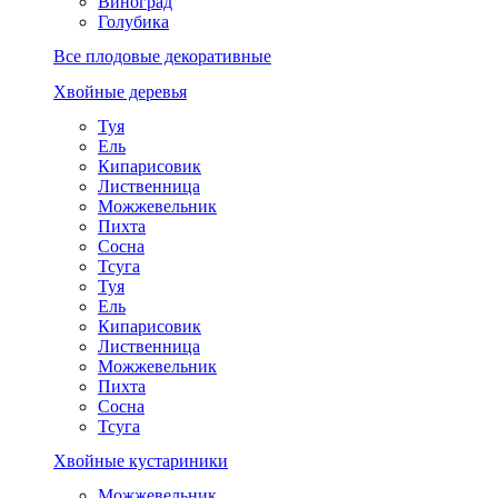
Виноград
Голубика
Все плодовые декоративные
Хвойные деревья
Туя
Ель
Кипарисовик
Лиственница
Можжевельник
Пихта
Сосна
Тсуга
Туя
Ель
Кипарисовик
Лиственница
Можжевельник
Пихта
Сосна
Тсуга
Хвойные кустариники
Можжевельник