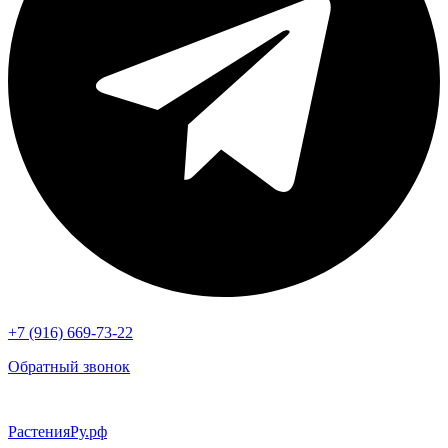
+7 (916) 669-73-22
Обратный звонок
РастенияРу.рф