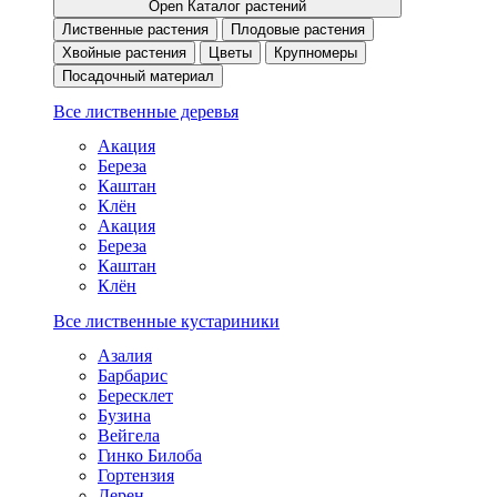
Open Каталог растений
Лиственные растения
Плодовые растения
Хвойные растения
Цветы
Крупномеры
Посадочный материал
Все лиственные деревья
Акация
Береза
Каштан
Клён
Акация
Береза
Каштан
Клён
Все лиственные кустариники
Азалия
Барбарис
Бересклет
Бузина
Вейгела
Гинко Билоба
Гортензия
Дерен