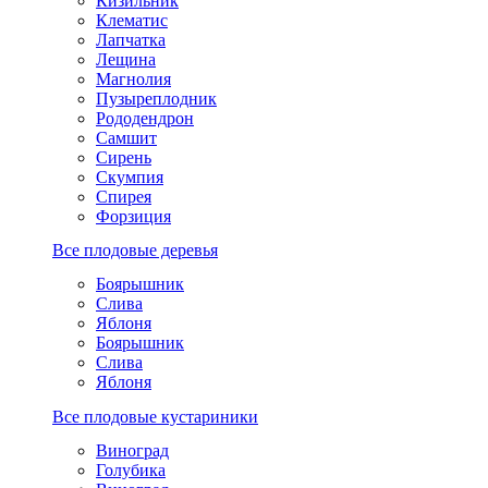
Кизильник
Клематис
Лапчатка
Лещина
Магнолия
Пузыреплодник
Рододендрон
Самшит
Сирень
Скумпия
Спирея
Форзиция
Все плодовые деревья
Боярышник
Слива
Яблоня
Боярышник
Слива
Яблоня
Все плодовые кустариники
Виноград
Голубика