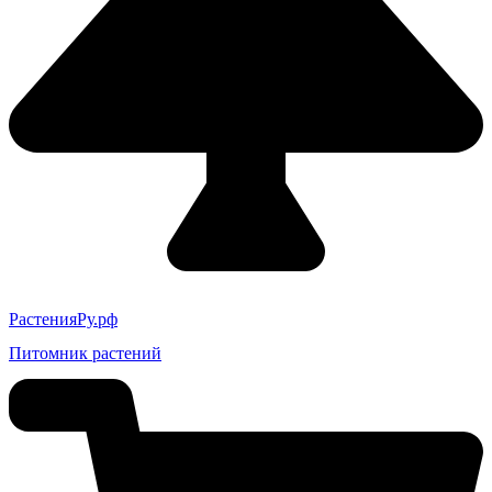
РастенияРу.рф
Питомник растений