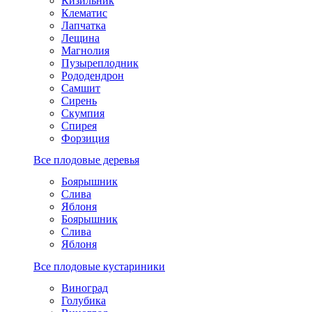
Кизильник
Клематис
Лапчатка
Лещина
Магнолия
Пузыреплодник
Рододендрон
Самшит
Сирень
Скумпия
Спирея
Форзиция
Все плодовые деревья
Боярышник
Слива
Яблоня
Боярышник
Слива
Яблоня
Все плодовые кустариники
Виноград
Голубика