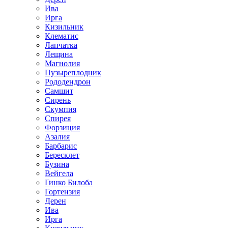
Ива
Ирга
Кизильник
Клематис
Лапчатка
Лещина
Магнолия
Пузыреплодник
Рододендрон
Самшит
Сирень
Скумпия
Спирея
Форзиция
Азалия
Барбарис
Бересклет
Бузина
Вейгела
Гинко Билоба
Гортензия
Дерен
Ива
Ирга