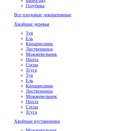
Виноград
Голубика
Все плодовые декоративные
Хвойные деревья
Туя
Ель
Кипарисовик
Лиственница
Можжевельник
Пихта
Сосна
Тсуга
Туя
Ель
Кипарисовик
Лиственница
Можжевельник
Пихта
Сосна
Тсуга
Хвойные кустариники
Можжевельник