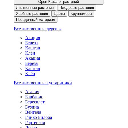
Open Каталог растений
Лиственные растения
Плодовые растения
Хвойные растения
Цветы
Крупномеры
Посадочный материал
Все лиственные деревья
Акация
Береза
Каштан
Клён
Акация
Береза
Каштан
Клён
Все лиственные кустариники
Азалия
Барбарис
Бересклет
Бузина
Вейгела
Гинко Билоба
Гортензия
Дерен