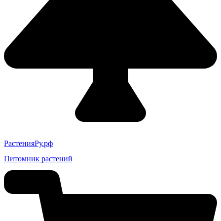
РастенияРу.рф
Питомник растений