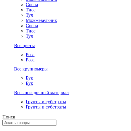
Сосна
Тисс
Туя
Можжевельник
Сосна
Тисс
Туя
Все цветы
Роза
Роза
Все крупномеры
Бук
Бук
Весь посадочный материал
Грунты и субстраты
Грунты и субстраты
Поиск