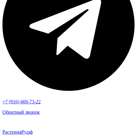
+7 (916) 669-73-22
Обратный звонок
РастенияРу.рф