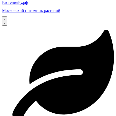
РастенияРу.рф
Московский питомник растений