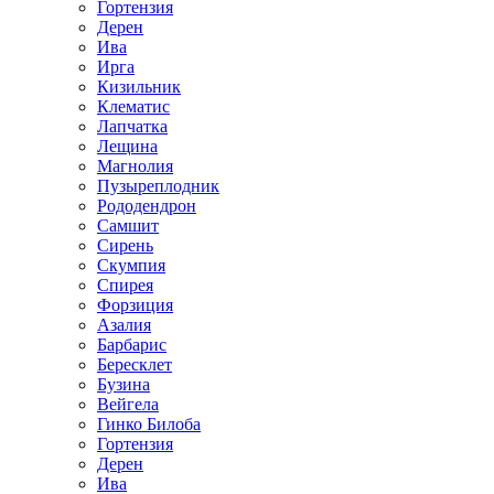
Гортензия
Дерен
Ива
Ирга
Кизильник
Клематис
Лапчатка
Лещина
Магнолия
Пузыреплодник
Рододендрон
Самшит
Сирень
Скумпия
Спирея
Форзиция
Азалия
Барбарис
Бересклет
Бузина
Вейгела
Гинко Билоба
Гортензия
Дерен
Ива