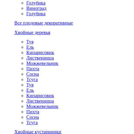
Голубика
Виноград
Голубика
Все плодовые декоративные
Хвойные деревья
Туя
Ель
Кипарисовик
Лиственница
Можжевельник
Пихта
Сосна
Тсуга
Туя
Ель
Кипарисовик
Лиственница
Можжевельник
Пихта
Сосна
Тсуга
Хвойные кустариники