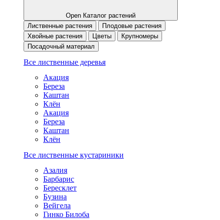
Open Каталог растений
Лиственные растения
Плодовые растения
Хвойные растения
Цветы
Крупномеры
Посадочный материал
Все лиственные деревья
Акация
Береза
Каштан
Клён
Акация
Береза
Каштан
Клён
Все лиственные кустариники
Азалия
Барбарис
Бересклет
Бузина
Вейгела
Гинко Билоба