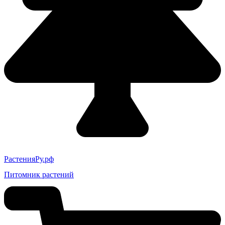
РастенияРу.рф
Питомник растений