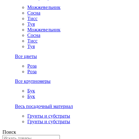
Можжевельник
Сосна
Тисс
Туя
Можжевельник
Сосна
Тисс
Туя
Все цветы
Роза
Роза
Все крупномеры
Бук
Бук
Весь посадочный материал
Грунты и субстраты
Грунты и субстраты
Поиск