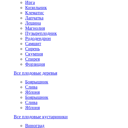
Ирга
Кизильник
Клематис
Лапчатка
Лещина
Магнолия
Пузыреплодник
Рододендрон
Самшит
Сирень
Скумпия
Спирея
Форзиция
Все плодовые деревья
Боярышник
Слива
Яблоня
Боярышник
Слива
Яблоня
Все плодовые кустариники
Виноград