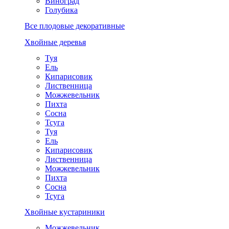
Виноград
Голубика
Все плодовые декоративные
Хвойные деревья
Туя
Ель
Кипарисовик
Лиственница
Можжевельник
Пихта
Сосна
Тсуга
Туя
Ель
Кипарисовик
Лиственница
Можжевельник
Пихта
Сосна
Тсуга
Хвойные кустариники
Можжевельник