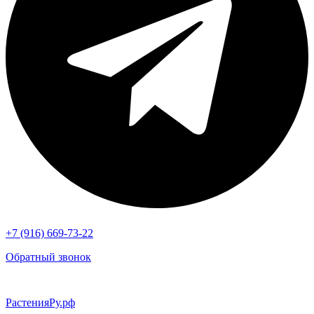
+7 (916) 669-73-22
Обратный звонок
РастенияРу.рф