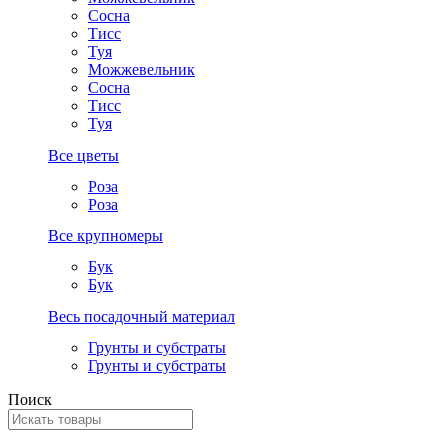
Сосна
Тисс
Туя
Можжевельник
Сосна
Тисс
Туя
Все цветы
Роза
Роза
Все крупномеры
Бук
Бук
Весь посадочный материал
Грунты и субстраты
Грунты и субстраты
Поиск