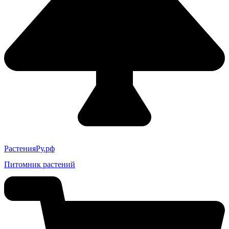
РастенияРу.рф
Питомник растений