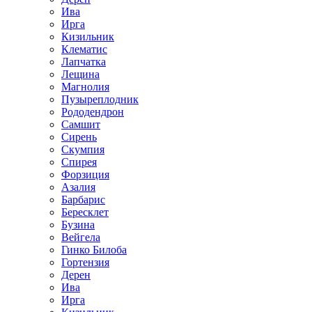
Ива
Ирга
Кизильник
Клематис
Лапчатка
Лещина
Магнолия
Пузыреплодник
Рододендрон
Самшит
Сирень
Скумпия
Спирея
Форзиция
Азалия
Барбарис
Бересклет
Бузина
Вейгела
Гинко Билоба
Гортензия
Дерен
Ива
Ирга