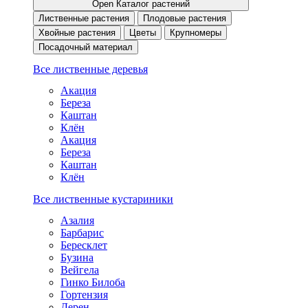
Open Каталог растений
Лиственные растения
Плодовые растения
Хвойные растения
Цветы
Крупномеры
Посадочный материал
Все лиственные деревья
Акация
Береза
Каштан
Клён
Акация
Береза
Каштан
Клён
Все лиственные кустариники
Азалия
Барбарис
Бересклет
Бузина
Вейгела
Гинко Билоба
Гортензия
Дерен