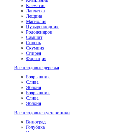
Кизильник
Клематис
Лапчатка
Лещина
Магнолия
Пузыреплодник
Рододендрон
Самшит
Сирень
Скумпия
Спирея
Форзиция
Все плодовые деревья
Боярышник
Слива
Яблоня
Боярышник
Слива
Яблоня
Все плодовые кустариники
Виноград
Голубика