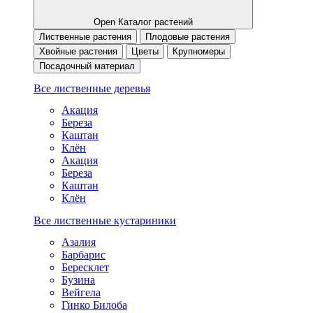
Open Каталог растений
Лиственные растения
Плодовые растения
Хвойные растения
Цветы
Крупномеры
Посадочный материал
Все лиственные деревья
Акация
Береза
Каштан
Клён
Акация
Береза
Каштан
Клён
Все лиственные кустариники
Азалия
Барбарис
Бересклет
Бузина
Вейгела
Гинко Билоба