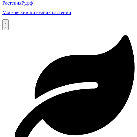
РастенияРу.рф
Московский питомник растений