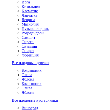
Ирга
Кизильник
Клематис
Лапчатка
Лещина
Магнолия
Пузыреплодник
Рододендрон
Самшит
Сирень
Скумпия
Спирея
Форзиция
Все плодовые деревья
Боярышник
Слива
Яблоня
Боярышник
Слива
Яблоня
Все плодовые кустариники
Виноград