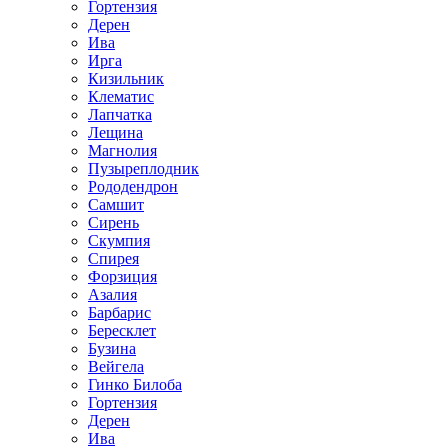
Гортензия
Дерен
Ива
Ирга
Кизильник
Клематис
Лапчатка
Лещина
Магнолия
Пузыреплодник
Рододендрон
Самшит
Сирень
Скумпия
Спирея
Форзиция
Азалия
Барбарис
Бересклет
Бузина
Вейгела
Гинко Билоба
Гортензия
Дерен
Ива