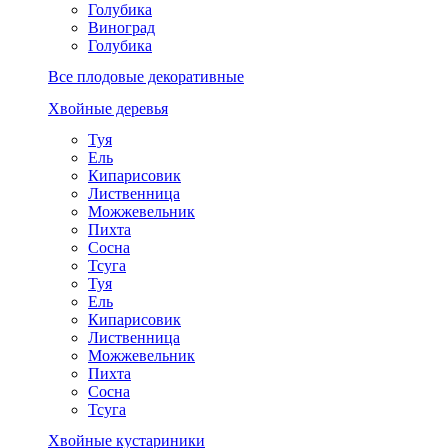
Голубика
Виноград
Голубика
Все плодовые декоративные
Хвойные деревья
Туя
Ель
Кипарисовик
Лиственница
Можжевельник
Пихта
Сосна
Тсуга
Туя
Ель
Кипарисовик
Лиственница
Можжевельник
Пихта
Сосна
Тсуга
Хвойные кустариники