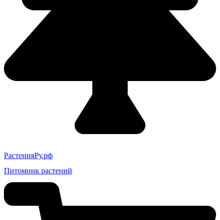
РастенияРу.рф
Питомник растений