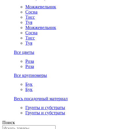
Можжевельник
Сосна
Тисс
Туя
Можжевельник
Сосна
Тисс
Туя
Все цветы
Роза
Роза
Все крупномеры
Бук
Бук
Весь посадочный материал
Грунты и субстраты
Грунты и субстраты
Поиск