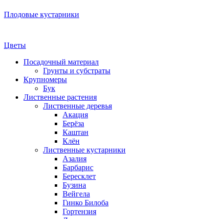
Плодовые кустарники
Цветы
Посадочный материал
Грунты и субстраты
Крупномеры
Бук
Лиственные растения
Лиственные деревья
Акация
Берёза
Каштан
Клён
Лиственные кустарники
Азалия
Барбарис
Бересклет
Бузина
Вейгела
Гинко Билоба
Гортензия